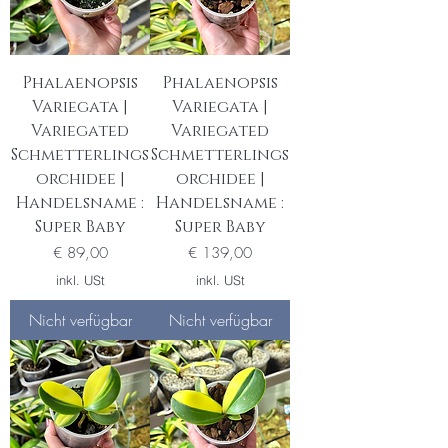
Phalaenopsis
Phalaenopsis
Variegata |
Variegata |
Variegated
Variegated
Schmetterlings
Schmetterlings
orchidee |
orchidee |
Handelsname :
Handelsname :
Super Baby
Super Baby
Preis
Preis
€ 89,00
€ 139,00
inkl. USt
inkl. USt
Nicht verfügbar
Nicht verfügbar