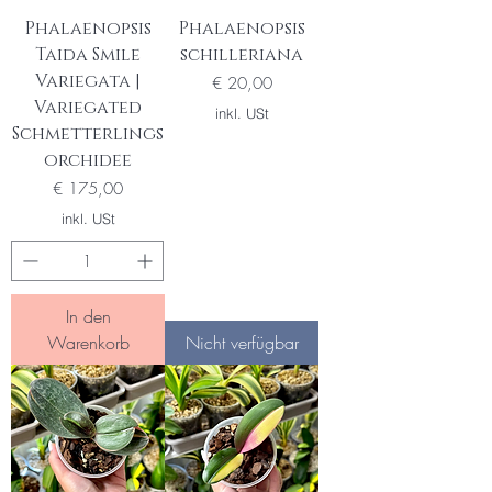
Phalaenopsis
Phalaenopsis
Taida Smile
schilleriana
Variegata |
Preis
€ 20,00
Variegated
inkl. USt
Schmetterlings
orchidee
Preis
€ 175,00
inkl. USt
In den
Warenkorb
Nicht verfügbar