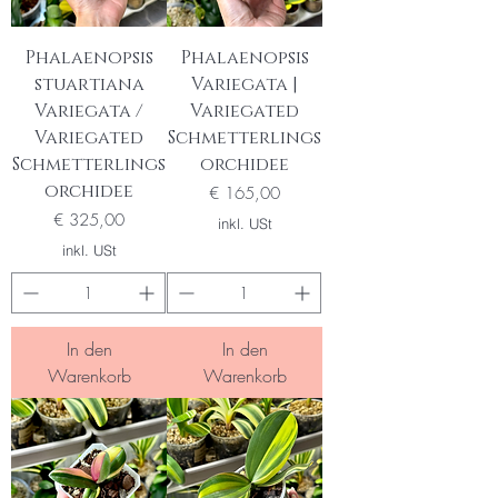
Phalaenopsis
Phalaenopsis
stuartiana
Variegata |
Variegata /
Variegated
Variegated
Schmetterlings
Schmetterlings
orchidee
orchidee
Preis
€ 165,00
Preis
€ 325,00
inkl. USt
inkl. USt
In den
In den
Warenkorb
Warenkorb