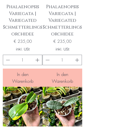
Phalaenopsis
Phalaenopsis
Variegata |
Variegata |
Variegated
Variegated
Schmetterlings
Schmetterlings
orchidee
orchidee
Preis
Preis
€ 235,00
€ 235,00
inkl. USt
inkl. USt
In den
In den
Warenkorb
Warenkorb