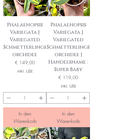
Phalaenopsis
Phalaenopsis
Variegata |
Variegata |
Variegated
Variegated
Schmetterlings
Schmetterlings
orchidee
orchidee |
Handelsname :
Preis
€ 149,00
Super Baby
inkl. USt
Preis
€ 119,00
inkl. USt
In den
In den
Warenkorb
Warenkorb