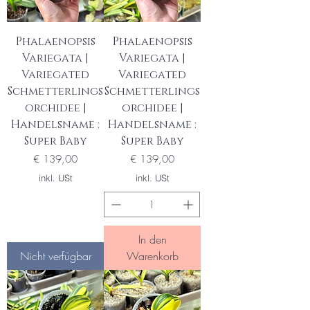
Phalaenopsis
Phalaenopsis
Variegata |
Variegata |
Variegated
Variegated
Schmetterlings
Schmetterlings
orchidee |
orchidee |
Handelsname :
Handelsname :
Super Baby
Super Baby
Preis
Preis
€ 139,00
€ 139,00
inkl. USt
inkl. USt
In den
Nicht verfügbar
Warenkorb