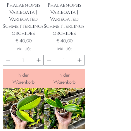
Phalaenopsis
Phalaenopsis
Variegata |
Variegata |
Variegated
Variegated
Schmetterlings
Schmetterlings
orchidee
orchidee
Preis
Preis
€ 40,00
€ 40,00
inkl. USt
inkl. USt
In den
In den
Warenkorb
Warenkorb