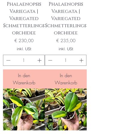
Phalaenopsis
Phalaenopsis
Variegata |
Variegata |
Variegated
Variegated
Schmetterlings
Schmetterlings
orchidee
orchidee
Preis
Preis
€ 230,00
€ 235,00
inkl. USt
inkl. USt
In den
In den
Warenkorb
Warenkorb