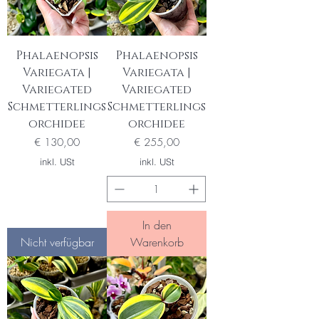
Phalaenopsis
Phalaenopsis
Variegata |
Variegata |
Variegated
Variegated
Schmetterlings
Schmetterlings
orchidee
orchidee
Preis
Preis
€ 130,00
€ 255,00
inkl. USt
inkl. USt
In den
Nicht verfügbar
Warenkorb