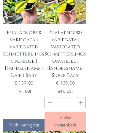
Phalaenopsis
Phalaenopsis
Variegata |
Variegata |
Variegated
Variegated
Schmetterlings
Schmetterlings
orchidee |
orchidee |
Handelsname :
Handelsname :
Super Baby
Super Baby
Preis
Preis
€ 139,00
€ 139,00
inkl. USt
inkl. USt
In den
Nicht verfügbar
Warenkorb