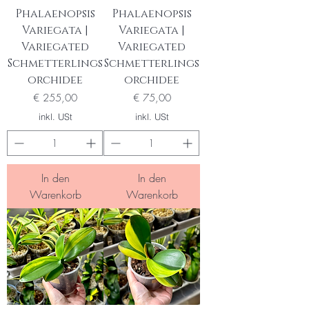
Phalaenopsis
Phalaenopsis
Variegata |
Variegata |
Variegated
Variegated
Schmetterlings
Schmetterlings
orchidee
orchidee
Preis
Preis
€ 255,00
€ 75,00
inkl. USt
inkl. USt
In den
In den
Warenkorb
Warenkorb