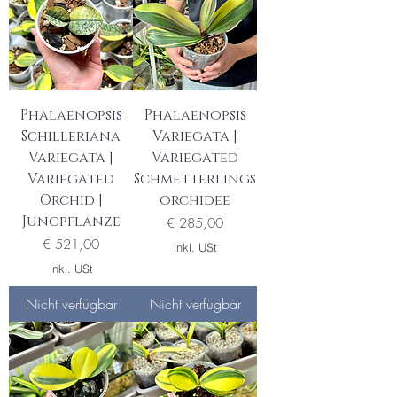
Phalaenopsis
Phalaenopsis
Schilleriana
Variegata |
Variegata |
Variegated
Variegated
Schmetterlings
Orchid |
orchidee
Jungpflanze
Preis
€ 285,00
Preis
€ 521,00
inkl. USt
inkl. USt
Nicht verfügbar
Nicht verfügbar