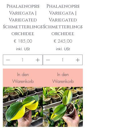
Phalaenopsis
Phalaenopsis
Variegata |
Variegata |
Variegated
Variegated
Schmetterlings
Schmetterlings
orchidee
orchidee
Preis
Preis
€ 185,00
€ 245,00
inkl. USt
inkl. USt
In den
In den
Warenkorb
Warenkorb