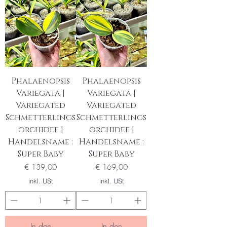
Phalaenopsis
Phalaenopsis
Variegata |
Variegata |
Variegated
Variegated
Schmetterlings
Schmetterlings
orchidee |
orchidee |
Handelsname :
Handelsname :
Super Baby
Super Baby
Preis
Preis
€ 139,00
€ 169,00
inkl. USt
inkl. USt
In den
In den