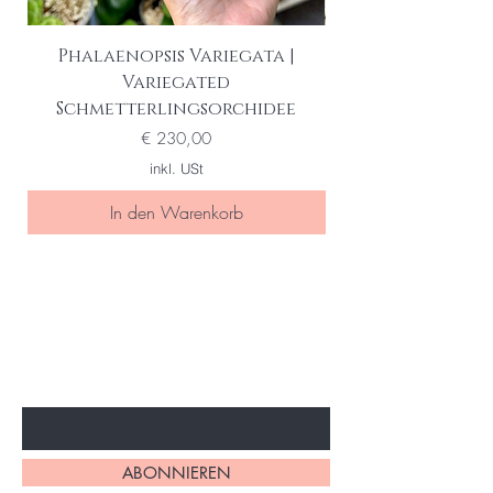
Phalaenopsis Variegata |
Variegated
Schmetterlingsorchidee
Preis
€ 230,00
inkl. USt
In den Warenkorb
Seien Sie eine/r der Ersten die
von special sales und neuen
Produkten erfahren
Ihre Email Adresse
ABONNIEREN