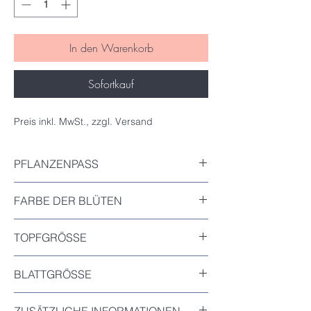
In den Warenkorb
Sofortkauf
Preis inkl. MwSt., zzgl. Versand
PFLANZENPASS
Inkludiert
FARBE DER BLÜTEN
Unbekannt
TOPFGRÖSSE
Durchmesser : 9cm
BLATTGRÖSSE
Das größte Blatt dieser Pflanze : 15cm