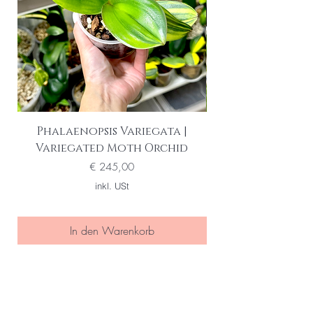
Phalaenopsis Variegata |
Variegated Moth Orchid
Preis
€ 245,00
inkl. USt
In den Warenkorb
Seien Sie eine/r der Ersten die
von special sales und neuen