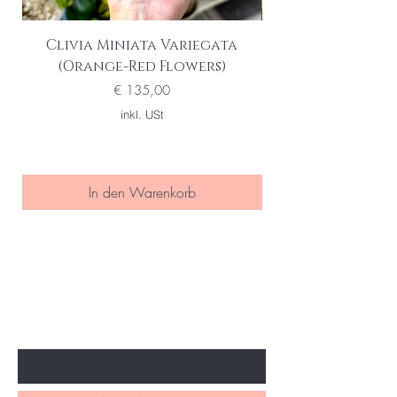
Clivia Miniata Variegata
Phalaenopsis S
(Orange-Red Flowers)
Preis
€ 135,00
inkl. USt
In den Warenkorb
Seien Sie eine/r der Ersten die
von special sales und neuen
Produkten erfahren
Ihre Email Adresse