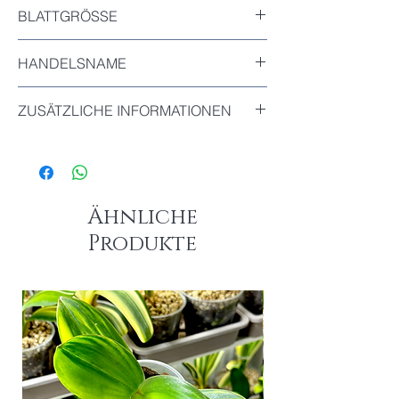
Durchmesser : 9cm
BLATTGRÖSSE
Das größte Blatt dieser Pflanze : 9cm
HANDELSNAME
Super Baby
ZUSÄTZLICHE INFORMATIONEN
Bitte beachten Sie:
Die letzten beiden Blütenfotos dienen
lediglich als
Farb­referenz
und zeigen nicht
die tatsächlichen Blüten dieser Orchidee.
Ähnliche
Diese Pflanze hat bisher noch nicht
Produkte
geblüht
, die Blütenfotos sind von einer
anderen unserer Orchideen der selben
Spezies.
Orchideen sind lebende Pflanzen, und ihr
Blühstadium kann sich im Laufe der Zeit
verändern. Je nachdem, wann Sie Ihre
Bestellung aufgeben, kann die Orchidee