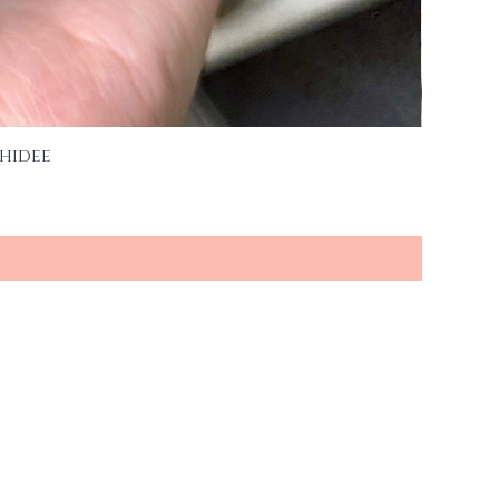
hidee
es und neuen