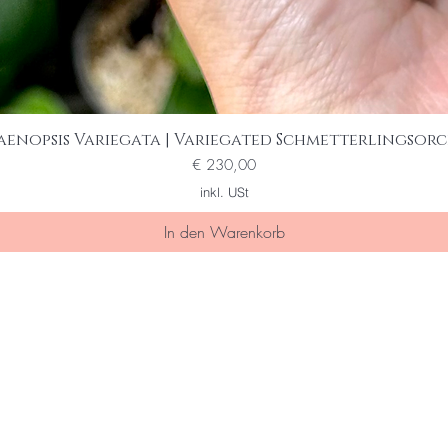
aenopsis Variegata | Variegated Schmetterlingsorc
Schnellansicht
Preis
€ 230,00
inkl. USt
In den Warenkorb
ine/r der Ersten die von special sal
 erfahren