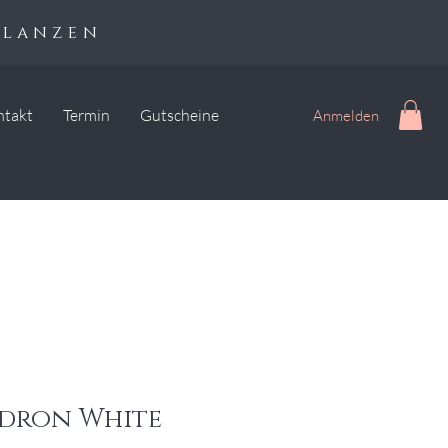
flanzen
ntakt
Termin
Gutscheine
Anmelden
dron White