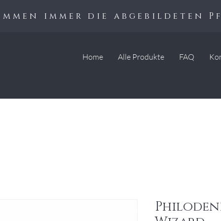
kommen immer die abgebildeten P
Home
Alle Produkte
FAQ
Ko
Philoden