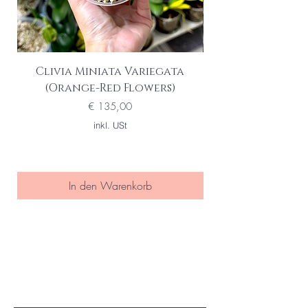
Clivia Miniata Variegata
Phalaenopsis S
(Orange-Red Flowers)
Preis
€ 135,00
inkl. USt
In den Warenkorb
Seien Sie eine/r der Ersten die
von special sales und neuen
Produkten erfahren
Ihre Email Adresse