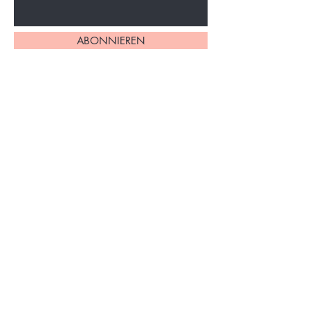
ABONNIEREN
Home
Über uns
Alle Produkte
Impressum
Philodendron
AGB
Monstera
Datenschutzerklärung
Syngonium
Versand & Rückgabe
Andere Pflanzen
FAQs
Zubehör
Kontakt