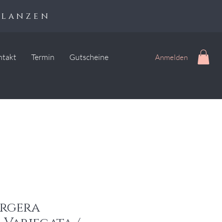
flanzen
ntakt
Termin
Gutscheine
Anmelden
rgera