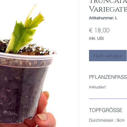
Truncata 
Variegat
Artikelnummer: L
Preis
€ 18,00
inkl. USt
Nicht verfügbar
PFLANZENPASS
Inkludiert
TOPFGRÖSSE
Durchmesser : 9cm