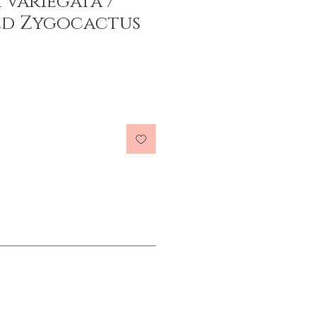
Variegata /
ed Zygocactus