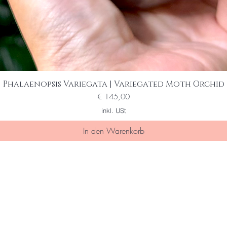
Phalaenopsis Variegata | Variegated Moth Orchid
Schnellansicht
Preis
€ 145,00
inkl. USt
In den Warenkorb
ine/r der Ersten die von special sal
 erfahren