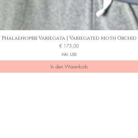
Phalaenopsis Variegata | Variegated Moth Orchid
Schnellansicht
Preis
€ 175,00
inkl. USt
In den Warenkorb
ine/r der Ersten die von special sal
 erfahren