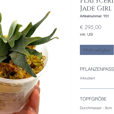
Platyceri
Jade Girl
Artikelnummer: Y01
Preis
€ 295,00
inkl. USt
Nicht verfügbar
PFLANZENPASS
Inkludiert
TOPFGRÖßE
Durchmesser : 9cm