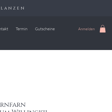
flanzen
ntakt
Termin
Gutscheine
Anmelden
ornfarn