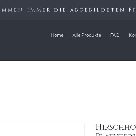
kommen immer die abgebildeten P
Home
Alle Produkte
FAQ
Ko
Hirschh