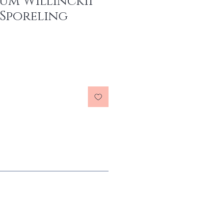
um Willinckii
 Sporeling