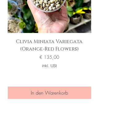
Clivia Miniata Variegata
Phalaenopsis S
(Orange-Red Flowers)
Preis
€ 135,00
inkl. USt
In den Warenkorb
Seien Sie eine/r der Ersten die
von special sales und neuen
Produkten erfahren