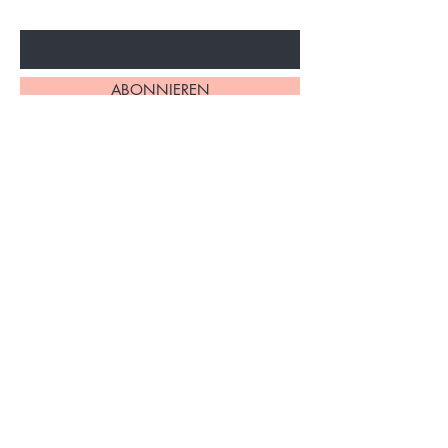
Ihre Email Adresse
ABONNIEREN
Home
Über uns
Alle Produkte
Impressum
Philodendron
AGB
Monstera
Datenschutzerklärung
Syngonium
Versand & Rückgabe
Andere Pflanzen
FAQs
Zubehör
Kontakt