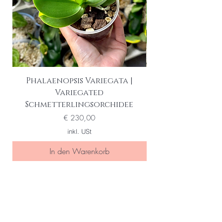
Phalaenopsis Variegata |
Variegated
Schmetterlingsorchidee
Preis
€ 230,00
inkl. USt
In den Warenkorb
Seien Sie eine/r der Ersten die
von special sales und neuen
Produkten erfahren