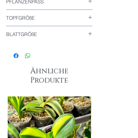
PFLANZENPASS
Inkludiert
TOPFGRÖßE
Durchmesser : 10cm
BLATTGRÖßE
Das größte Blatt dieser Pflanze : 7.5cm
Das kleinste Blatt dieser Pflanze : 7cm
Ähnliche
Produkte