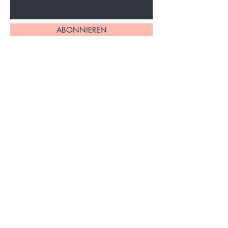
ABONNIEREN
Home
Über uns
Alle Produkte
Impressum
Philodendron
AGB
Monstera
Datenschutzerklärung
Syngonium
Versand & Rückgabe
Andere Pflanzen
FAQs
Zubehör
Kontakt