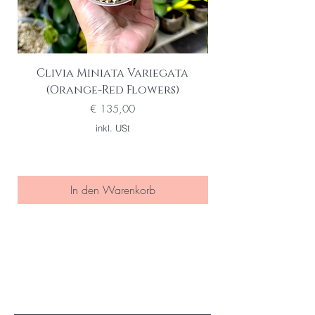
Clivia Miniata Variegata
Phalaenopsis S
(Orange-Red Flowers)
Preis
€ 135,00
inkl. USt
In den Warenkorb
Seien Sie eine/r der Ersten die
von special sales und neuen
Produkten erfahren
Ihre Email Adresse