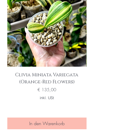
Clivia Miniata Variegata
Phalaenopsis S
(Orange-Red Flowers)
Preis
€ 135,00
inkl. USt
In den Warenkorb