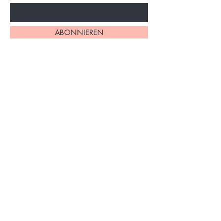
ABONNIEREN
Home
Über uns
Alle Produkte
Impressum
Philodendron
AGB
Monstera
Datenschutzerklärung
Syngonium
Versand & Rückgabe
Andere Pflanzen
FAQs
Zubehör
Kontakt