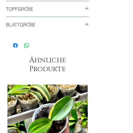
Inkludiert
TOPFGRÖßE
Durchmesser : 11cm
BLATTGRÖßE
Das größte Blatt dieser Pflanze : 15.5cm
Das kleinste Blatt dieser Pflanze : 11cm
Ähnliche
Produkte