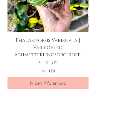
Phalaenopsis Variegata |
Variegated
Schmetterlingsorchidee
Preis
€ 125,00
inkl. USt
In den Warenkorb
Seien Sie eine/r der Ersten die
von special sales und neuen
Produkten erfahren
Ihre Email Adresse