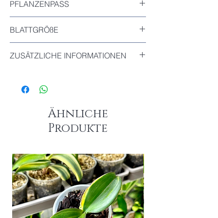
PFLANZENPASS
Inkludiert
BLATTGRÖßE
Das größte Blatt dieser Pflanze : 9cm
ZUSÄTZLICHE INFORMATIONEN
Diese Pflanze wurde aus einem
Stammsteckling gezogen.
Ähnliche
Produkte