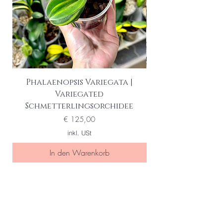
Phalaenopsis Variegata |
Variegated
Schmetterlingsorchidee
Preis
€ 125,00
inkl. USt
In den Warenkorb
Seien Sie eine/r der Ersten die
von special sales und neuen
Produkten erfahren