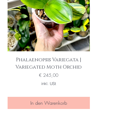
Phalaenopsis Variegata |
Variegated Moth Orchid
Preis
€ 245,00
inkl. USt
In den Warenkorb
Seien Sie eine/r der Ersten die
von special sales und neuen