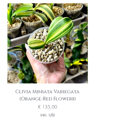
Clivia Miniata Variegata
Phalaenopsis S
(Orange-Red Flowers)
Preis
€ 135,00
inkl. USt