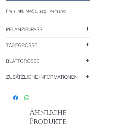
Preis inkl. MwSt., zzgl. Versand
PFLANZENPASS
Inkludiert
TOPFGRÖSSE
Durchmesser : 9cm
BLATTGRÖSSE
10cm
ZUSÄTZLICHE INFORMATIONEN
Das älteste Blatt könnte bald abfallen, das
ist ein normaler Teil des natürlichen
Erneuerungsprozesses der Pflanze und
beeinträchtigt ihre Gesundheit nicht.
Ähnliche
Produkte