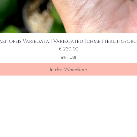
aenopsis Variegata | Variegated Schmetterlingsorc
Schnellansicht
Preis
€ 230,00
inkl. USt
In den Warenkorb
ine/r der Ersten die von special sal
 erfahren