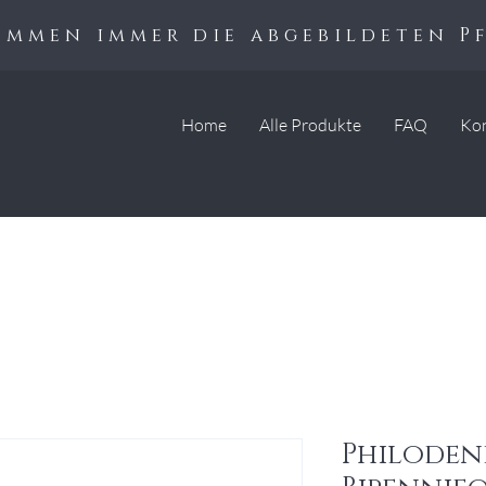
kommen immer die abgebildeten P
Home
Alle Produkte
FAQ
Ko
Philode