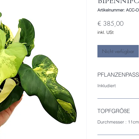
Bipennif
Artikelnummer: ACC-O
Preis
€ 385,00
inkl. USt
Nicht verfügbar
PFLANZENPASS
Inkludiert
TOPFGRÖßE
Durchmesser : 11cm