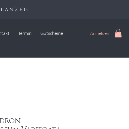
flanzen
ntakt
Termin
Gutscheine
Anmelden
ndron