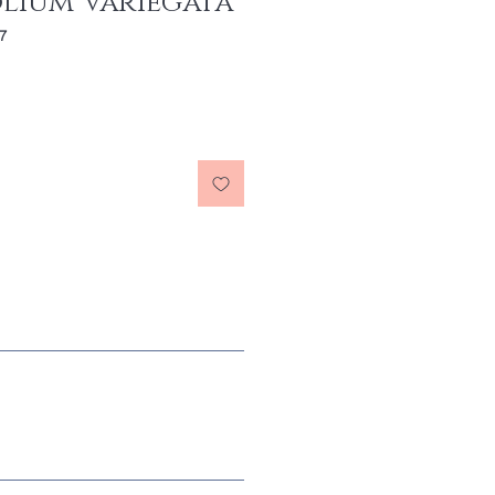
olium Variegata
7