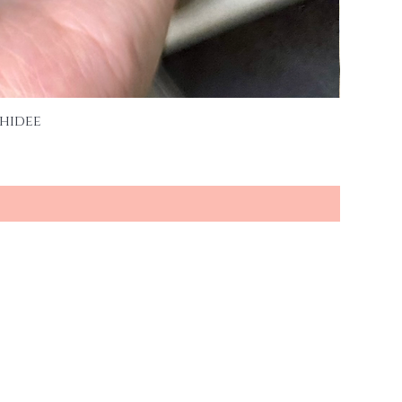
hidee
es und neuen