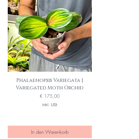
Phalaenopsis Variegata |
Variegated Moth Orchid
Schmetterlingso
Preis
€ 175,00
inkl. USt
In den Warenkorb