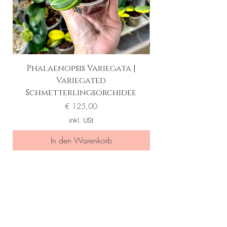
Phalaenopsis Variegata |
Variegated
Schmetterlingsorchidee
Preis
€ 125,00
inkl. USt
In den Warenkorb
Seien Sie eine/r der Ersten die
von special sales und neuen
Produkten erfahren
Ihre Email Adresse