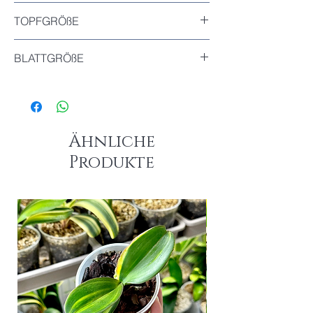
Inkludiert
TOPFGRÖßE
Durchmesser : 7cm
BLATTGRÖßE
Das größte Blatt dieser Pflanze : 10cm
Das kleinste Blatt dieser Pflanze : 8.5cm
Ähnliche
Produkte