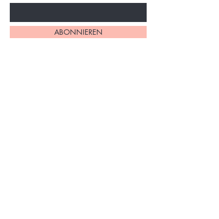
ABONNIEREN
Home
Über uns
Alle Produkte
Impressum
Philodendron
AGB
Monstera
Datenschutzerklärung
Syngonium
Versand & Rückgabe
Andere Pflanzen
FAQs
Zubehör
Kontakt