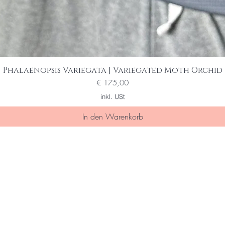
Phalaenopsis Variegata | Variegated Moth Orchid
Schnellansicht
Preis
€ 175,00
inkl. USt
In den Warenkorb
ine/r der Ersten die von special sal
 erfahren