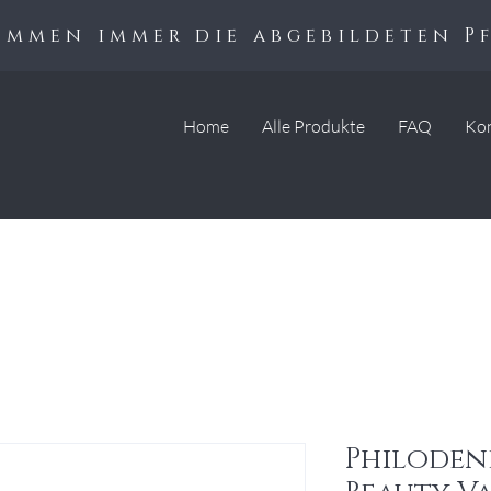
kommen immer die abgebildeten P
Home
Alle Produkte
FAQ
Ko
Philoden