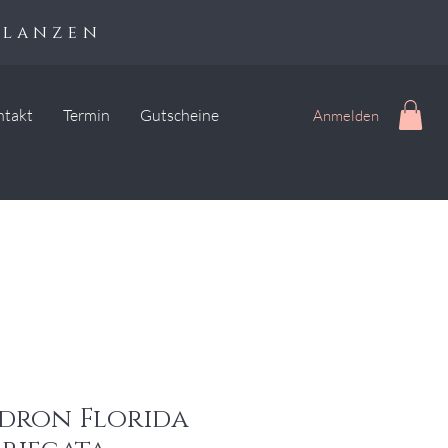
flanzen
ntakt
Termin
Gutscheine
Anmelden
dron Florida